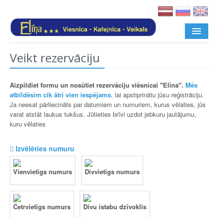
Veikt rezervāciju
SĀKUMS
PAKALPOJUMI
Aizpildiet formu un nosūtiet rezervāciju viēsnicai "Elīna".
Mēs
atbildēsim cik ātri vien iespējams
, lai apstiprinātu jūsu reģistrāciju.
GALERIJA
Ja neesat pārliecināts par datumiem un numuriem, kurus vēlaties, jūs
varat atstāt laukus tukšus. Jūtieties brīvi uzdot jebkuru jautājumu,
KONTAKTI
kuru vēlaties
REZERVEŠANA
Izvēlēties numuru
Vienvietīgs numurs
Divvietīgs numurs
Četrvietīgs numurs
Divu istabu dzīvoklis